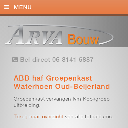
MENU
HOME
DIENSTEN
FOTO’S
Bel direct 06 8141 5887
CONTACT
ABB haf Groepenkast
Waterhoen Oud-Beijerland
Groepenkast vervangen ivm Kookgroep
uitbreiding.
Terug naar overzicht
van alle fotoalbums.