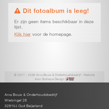
Dit fotoalbum is leeg!
Er zijn geen items beschikbaar in deze
lijst.
Klik hier
voor de homepage.
© 2017 - 2026 Arva Bouw & Onderhoudsbedrijf
- Website
door
Bullseye Design
Arva Bouw & Onderhoudsbedrijf
Wielsingel 26
3261VJ Oud Beijerland