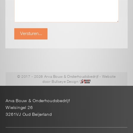
Versturen...
© 2017 - 2026 Arva Bouw & Onderhoudsbedrijf
- Website
door
Bullseye Design
Arva Bouw & Onderhoudsbedrijf
Wielsingel 26
3261VJ Oud Beijerland