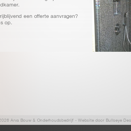
adkamer.
vrijblijvend een offerte aanvragen?
s op.
2026 Arva Bouw & Onderhoudsbedrijf
- Website door
Bullseye Des