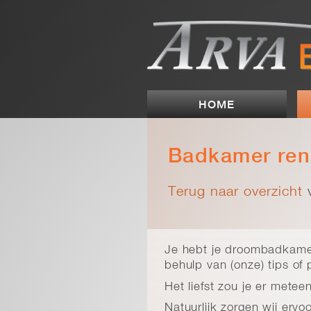
HOME
Badkamer ren
Terug naar overzicht
v
Je hebt je droombadkamer
behulp van (onze) tips of 
Het liefst zou je er mete
Natuurlijk zorgen wij ervo